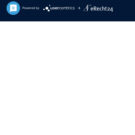
Powered by
&
IHRE IMMOBILIENMAKLER FÜR HANNOVER UND DIE
REGION
IMMOBILIEN FINDEN
Stöbern Sie in unserem Repertoire an attraktiven Immobilien in
Hannover und der Region.
UNSER VERSPRECHEN
Erfahren Sie mehr über unser Leistungsversprechen und über unsere
angebotenen Dienstleistungen.
IHRE MAKLER
Erfahren Sie mehr über uns. Ihre Immobilienmakler für Hannover und die
Region.